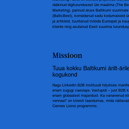
rääkinud digiturundusest üle maailma (The Bes
Marketing), pannud aluse Baltikumi suurimale 
(BalticBest), korraldanud sadu kodumaiseid üri
ja artikleid, tuuritanud mööda Euroopat ja ka
kliente ning asutanud Eesti suurima turundusp
Missioon
Tuua kokku Baltikumi ärilt-äril
kogukond
Nagu LinkedIn B2B Instituudi hiljutises manif
enam sugugi vaeslaps. Vastupidi – just B2B
enam globaalset majandust. Ka vananenud kl
vennast“ on kiiresti taandumas, mida näitavad
Cannes Lionsi programmis.