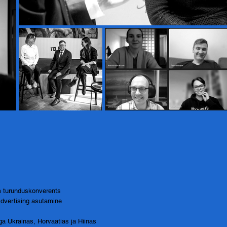
m turunduskonverents
Advertising asutamine
a Ukrainas, Horvaatias ja Hiinas