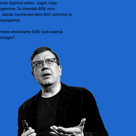
ndo õppinud selles, sageli väga
avigeerima. Ta ühendab B2B oma
, laenab huvitavaid ideid B2C sektorist ja
propageerija.
simene eestikeelne B2B taskuraamat
müügist".