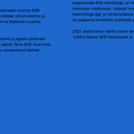
kogemustele B2B klientidega, on Ha
keerulises valdkonnas, hõlpsalt n
õhjamaade suurima B2B
teadmistega digi- ja sisuturunduses
orraldab ärikonverentse ja
on paadunud no-bullshit praktikate 
 on ka Baltikumi suurima
2023. aastal ilmus Hando sulest e
"Lühike õpetus B2B turundusest ja 
vastama ja jagama põnevaid
ks pakub. Tema B2B taust koos
na soodustavad faktidel