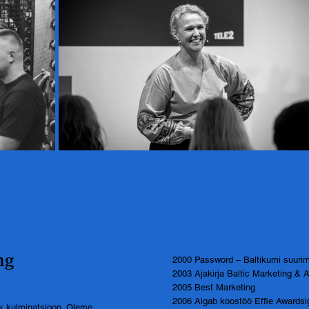
ng
2000 Password – Baltikumi suuri
2003 Ajakirja Baltic Marketing & 
2005 Best Marketing
2006 Algab koostöö Effie Awardsig
ik kulminatsioon. Oleme