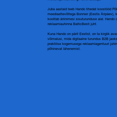
Juba aastaid teeb Hando tihedat koostööd P
meediaettevõttega Bonnier (Eestis Äripäev), k
koolitab äriinimesi sisuturunduse alal. Hando
reklaamiauhinna BalticBesti juht.
Kuna Hando on pärit Eestist, on ta kirglik a
võimalusi, mida digitaalne turundus B2B jao
praktilise kogemusega reklaamiagentuuri juhi
põhinevat lähenemist.