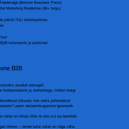
Äripäevaga (Bonnier Business Press)
ital Marketing Roadshow (30+ turgu);
do pälvib TULI elutööauhinna
ele
 tuur
e B2B konverents ja auhinnad
ioone B2B
uurseks; puudub seksapiil
 tooteomaduste ja statistikaga, millest keegi
rkondlikud üritused, mis oleks pühendatud
undusele? Laiem reklaamikogukond ignoreerib
te vahel on tohutu lõhe nii sisu kui ka talentide
geli nihkes
–
nende kahe vahel on väga vähe