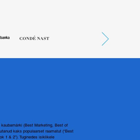
 kaubamärki (Best Marketing, Best of
rjutanud kaks populaarset raamatut (“Best
ok 1 & 2”). Tuginedes isiklikele