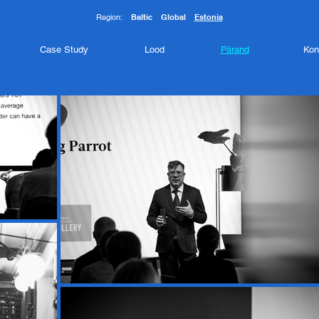
Region:
Baltic
Global
Estonia
Case Study
Lood
Pärand
Kon