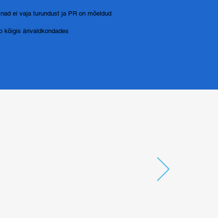
 nad ei vaja turundust ja PR on mõeldud
b kõigis ärivaldkondades