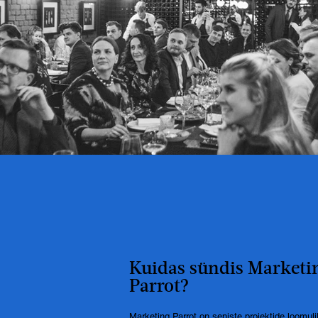
Kuidas sündis Marketi
Parrot?
Marketing Parrot on seniste projektide loomul