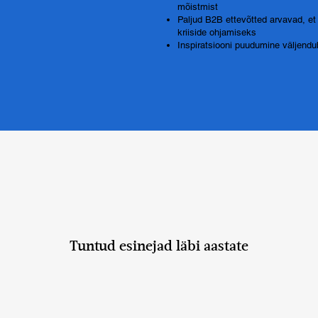
mõistmist
Paljud B2B ettevõtted arvavad, et
kriiside ohjamiseks
Inspiratsiooni puudumine väljendu
Tuntud esinejad läbi aastate