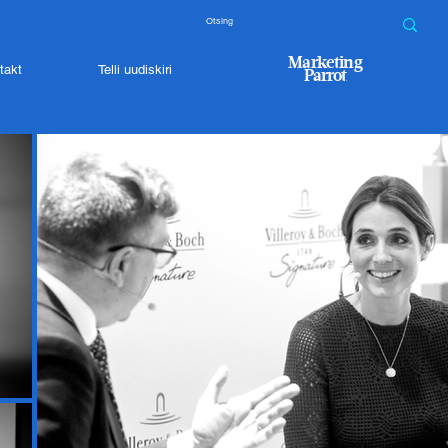
Marketing
takt
Telli uudiskiri
Parrot