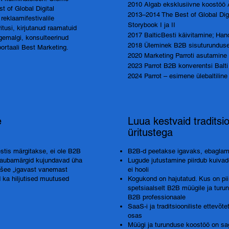
2010 Algab eksklusiivne koostöö 
t of Global Digital
2013–2014 The Best of Global Dig
reklaamifestivalile
Storybook I ja II
tusi, kirjutanud raamatuid
2017 BalticBesti käivitamine; Han
ugemalgi, konsulteerinud
2018 Üleminek B2B sisuturundus
ortaali Best Marketing.
2020 Marketing Parroti asutamine
2023 Parrot B2B konverentsi Balti
2024 Parrot – esimene ülebaltilin
e
Luua kestvaid tradits
üritustega
estis märgitakse, ei ole B2B
B2B-d peetakse igavaks, ebaglam
 kaubamärgid kujundavad üha
Lugude jutustamine piirdub kuivade
išee „igavast vanemast
ei hooli
 ka hiljutised muutused
Kogukond on hajutatud. Kus on pii
spetsiaalselt B2B müügile ja tur
B2B professionaale
SaaS-i ja traditsiooniliste ettevõte
osas
Müügi ja turunduse koostöö on sa